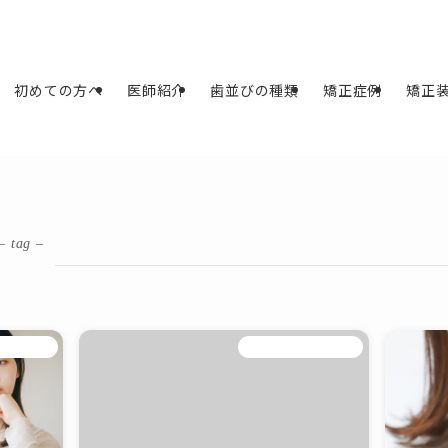
初めての方へ
医師紹介
歯並びの種類
矯正症例
矯正
– tag –
ピース矯正
マウスピース矯正