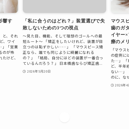
影響す
「私に合うのはどれ？」装置選びで失
マウス
敗しないための3つの視点
歯のガ
イヤー
」と、それ
〜見た目、機能、そして理想のゴールへの最
ど、ワイ
短ルート〜 「矯正をしたいけれど、装置が目
療のメ
…」「営業
立つのは恥ずかしい……」 「マウスピース矯
「マウス
るのが怖
正なら、誰でも同じように綺麗になれる
の症例に
れたけど、
の？」 「結局、自分にはどの装置が一番合っ
た…」 
ているんだろう？」 日本橋歯ならび矯正歯...
ど、半年
ない…」
2026年5月20日
のに、なぜ
2026年
1